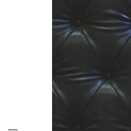
フロアガイド
レストラン・カフェ
施設案内・アクセス
イベント・ポップアップ
ENGLISH
ニュース
繁体字
特集
簡体字
TAX FREE