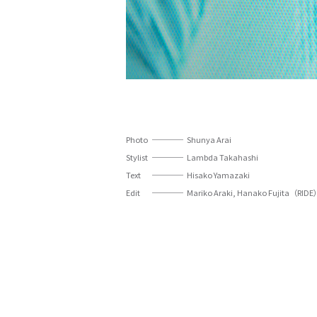
Photo
Shunya Arai
Stylist
Lambda Takahashi
Text
Hisako Yamazaki
Edit
Mariko Araki, Hanako Fujita（RID