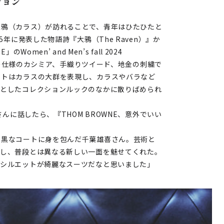
ション
大鴉（カラス）が訪れることで、青年はひたひたと
5年に発表した物語詩『大鴉（The Raven）』か
men’ and Men’s fall 2024
タリー仕様のカシミア、手織りツイード、地金の刺繍で
ートはカラスの大群を表現し、カラスやバラなど
調としたコレクションルックのなかに散りばめられ
さんに話したら、『THOM BROWNE、意外でいい
っ黒なコートに身を包んだ千葉雄喜さん。芸術と
通し、普段とは異なる新しい一面を魅せてくれた。
、シルエットが綺麗なスーツだなと思いました」