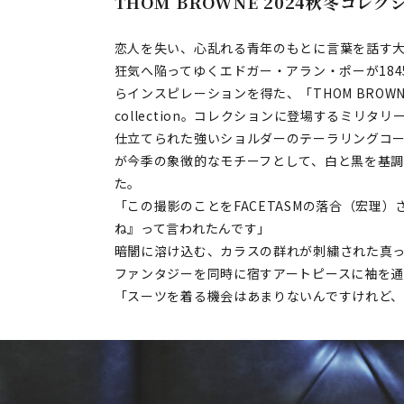
THOM BROWNE 2024秋冬コレク
恋人を失い、心乱れる青年のもとに言葉を話す
狂気へ陥ってゆく――エドガー・アラン・ポーが184
らインスピレーションを得た、「THOM BROWNE」のWo
collection。コレクションに登場するミリ
仕立てられた強いショルダーのテーラリングコ
が今季の象徴的なモチーフとして、白と黒を基
た。
「この撮影のことをFACETASMの落合（宏理）
ね』って言われたんです」
暗闇に溶け込む、カラスの群れが刺繍された真
ファンタジーを同時に宿すアートピースに袖を
「スーツを着る機会はあまりないんですけれど