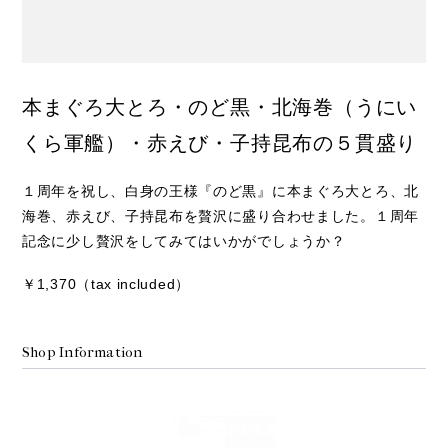
本まぐろ大とろ・のど黒・北海巻（うにい
くら軍艦）・赤えび・子持昆布の５貫盛り
１周年を祝し、白身の王様『のど黒』に本まぐろ大とろ、北
海巻、赤えび、子持昆布を贅沢に盛り合わせました。１周年
記念に少し贅沢をしてみてはいかがでしょうか？
￥1,370（tax included）
Shop Information