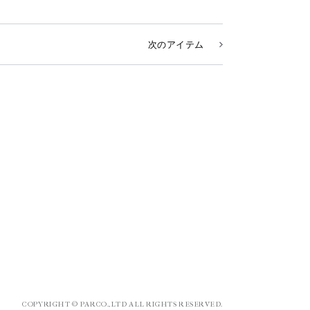
次のアイテム
COPYRIGHT © PARCO.,LTD ALL RIGHTS RESERVED.