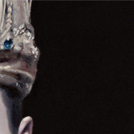
Top
Opening Party
Event & Popup
Shop Items
Cover Story