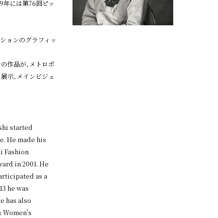
9年には第76回ピッ
レクションのグラフィッ
ョンの作品が、メトロポ
に展示、メインビジュ
shi started
ge. He made his
i Fashion
ard in 2001. He
rticipated as a
013 he was
e has also
 & Women's