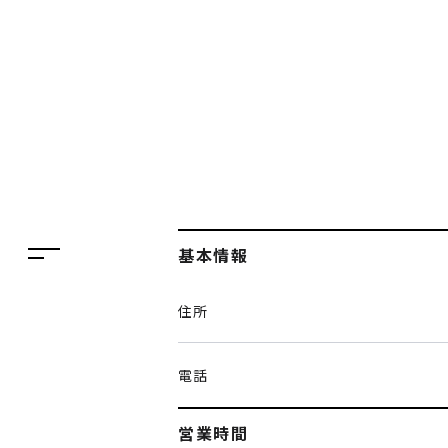
フロアガイド
レストラン・カフェ
施設案内・アクセス
イベント・ポップアップ
ENGLISH
ニュース
繁体字
特集
簡体字
TAX FREE
基本情報
한국어
DELIVERY SERVICES
住所
ภาษาไทย
PARCOメンバーズ
日本語
オンラインストア
電話
リクルート
営業時間