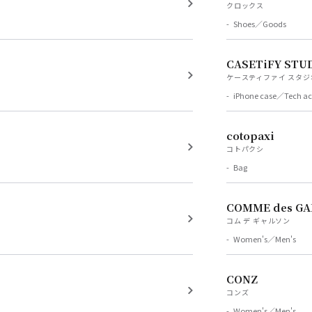
クロックス
Shoes／Goods
CASETiFY STU
ケースティファイ スタジ
iPhone case／Tech ac
cotopaxi
コトパクシ
Bag
COMME des G
コム デ ギャルソン
Women's／Men's
CONZ
コンズ
Women's／Men's