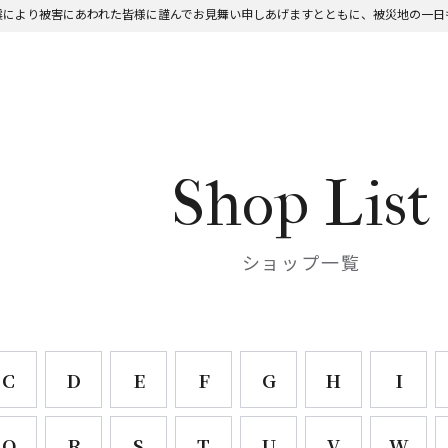
震により被害にあわれた皆様に謹んでお見舞い申しあげますとともに、被災地の一日
震により被害にあわれた皆様に謹んでお見舞い申しあげますとともに、被災地の一日
Shop List
ショップ一覧
C
D
E
F
G
H
I
Q
R
S
T
U
V
W