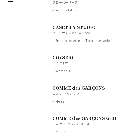
クローバーリーフ
한국어
DELIVERY SERVICES
Fortune telling
ภาษาไทย
PARCOメンバーズ
CASETiFY STUDiO
日本語
オンラインストア
ケースティファイ スタジオ
リクルート
Smartphone case／Tech accessories
COYSEIO
コイセイオ
Women's
COMME des GARÇONS
コム デ ギャルソン
Men's
COMME des GARÇONS GIRL
コム デ ギャルソン ガール
Women's