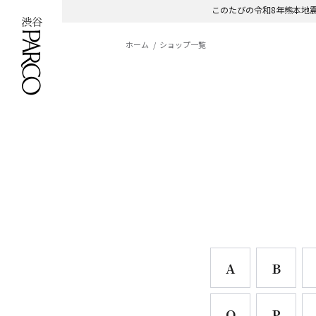
このたびの令和8年熊本地
このたびの令和8年熊本地
ホーム
ショップ一覧
A
B
O
P