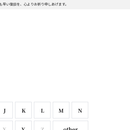
も早い復旧を、心よりお祈り申しあげます。
も早い復旧を、心よりお祈り申しあげます。
J
K
L
M
N
X
Y
Z
other