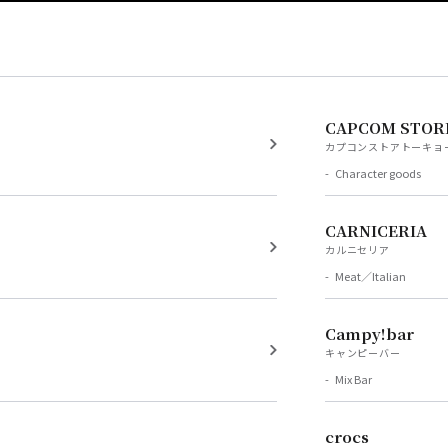
CAPCOM STOR
カプコンストアトーキョ
Character goods
CARNICERIA
カルニセリア
Meat／Italian
Campy!bar
キャンピーバー
Mix Bar
crocs