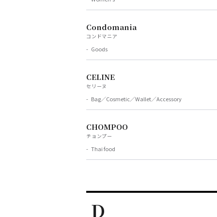
Condomania
コンドマニア
Goods
CELINE
セリーヌ
Bag／Cosmetic／Wallet／Accessory
CHOMPOO
チョンプー
Thai food
D