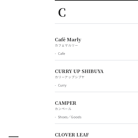
C
Café Marly
カフェマルリー
Cafe
フロアガイド
CURRY UP SHIBUYA
レストラン・カフェ
カリーアップシブヤ
施設案内・アクセス
Curry
イベント・ポップアップ
CAMPER
ENGLISH
ニュース
カンペール
Shoes／Goods
繁体字
特集
簡体字
TAX FREE
CLOVER LEAF