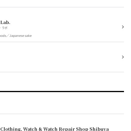
 Lab.
・ラボ
oods／Japanese sake
 Clothing, Watch & Watch Repair Shop Shibuya