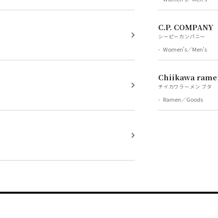
C.P. COMPANY
シーピーカンパニー
Women's／Men's
Chiikawa rame
チイカワラーメン ブタ
Ramen／Goods