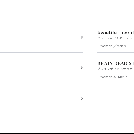
beautiful peop
ビューティフルピープル
Women'／Men's
BRAIN DEAD S
ブレインデッドステュデ
Women's／Men's