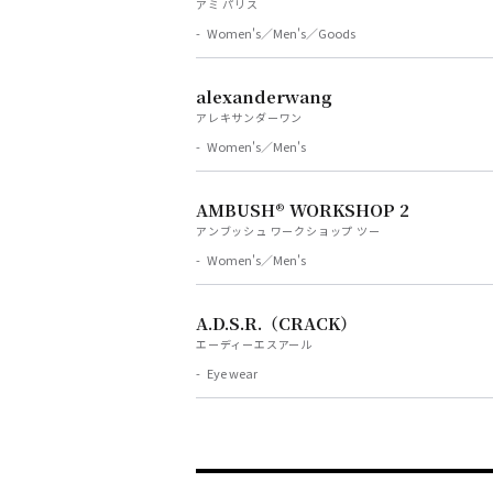
アミ パリス
Women's／Men's／Goods
alexanderwang
アレキサンダーワン
Women's／Men's
AMBUSH® WORKSHOP 2
アンブッシュ ワークショップ ツー
Women's／Men's
A.D.S.R.（CRACK）
エーディーエスアール
Eye wear