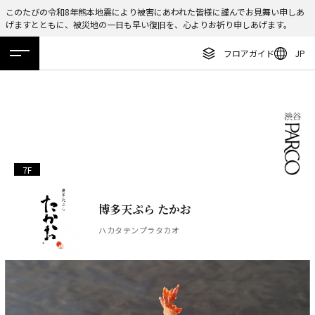
このたびの令和8年熊本地震により被害にあわれた皆様に謹んでお見舞い申しあ
げますとともに、被災地の一日も早い復旧を、心よりお祈り申しあげます。
ENGLISH
フロアガイド
JP
繁体字
ホーム
特集
ニュース
イベント
アクセス
フロアガイド
簡体字
レストラン・カフェ
한국어
施設案内・アクセス
ภาษาไทย
イベント・ポップアップ
7F
日本語
ニュース
博多天ぷら たかお
特集
ハカタテンプラタカオ
TAX FREE
DELIVERY SERVICES