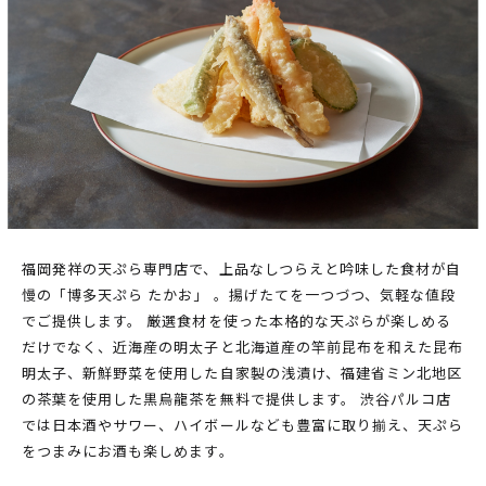
PARCOメンバーズ
オンラインストア
リクルート
福岡発祥の天ぷら専門店で、上品なしつらえと吟味した食材が自
慢の「博多天ぷら たかお」 。揚げたてを一つづつ、気軽な値段
でご提供します。 厳選食材を使った本格的な天ぷらが楽しめる
だけでなく、近海産の明太子と北海道産の竿前昆布を和えた昆布
明太子、新鮮野菜を使用した自家製の浅漬け、福建省ミン北地区
の茶葉を使用した黒烏龍茶を無料で提供します。 渋谷パルコ店
では日本酒やサワー、ハイボールなども豊富に取り揃え、天ぷら
をつまみにお酒も楽しめます。