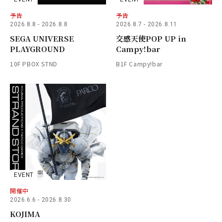
予告
予告
2026.8.8 - 2026.8.8
2026.8.7 - 2026.8.11
SEGA UNIVERSE
交感天使POP UP in
PLAYGROUND
Campy!bar
10F PBOX STND
B1F Campy!bar
EVENT
開催中
2026.6.6 - 2026.8.30
KOJIMA