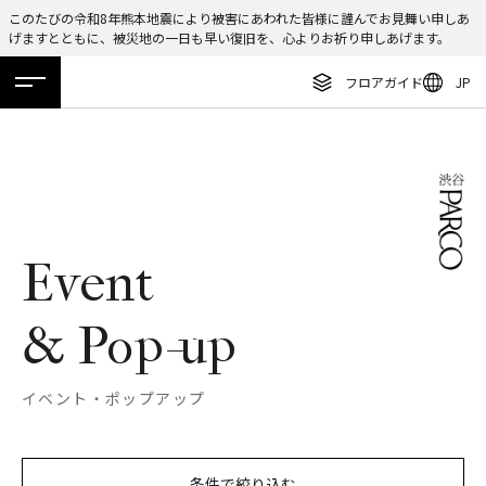
このたびの令和8年熊本地震により被害にあわれた皆様に謹んでお見舞い申しあ
げますとともに、被災地の一日も早い復旧を、心よりお祈り申しあげます。
ENGLISH
フロアガイド
JP
繁体字
ホーム
特集
ニュース
イベント
アクセス
フロアガイド
簡体字
レストラン・カフェ
한국어
施設案内・アクセス
ภาษาไทย
イベント・ポップアップ
Event
日本語
ニュース
& Pop-up
特集
TAX FREE
イベント・ポップアップ
DELIVERY SERVICES
条件で絞り込む