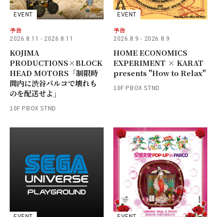
EVENT
EVENT
予告
予告
2026.8.11 - 2026.8.11
2026.8.9 - 2026.8.9
KOJIMA
HOME ECONOMICS
PRODUCTIONS×BLOCK
EXPERIMENT × KARAT
HEAD MOTORS「制限時
presents "How to Relax"
間内に渋谷パルコで壊れも
10F PBOX STND
のを配送せよ」
10F PBOX STND
EVENT
EVENT