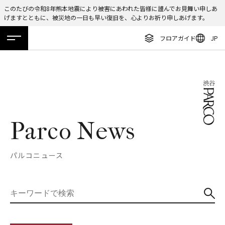
このたびの令和8年熊本地震により被害にあわれた皆様に謹んでお見舞い申しあ
げますとともに、被災地の一日も早い復旧を、心よりお祈り申しあげます。
ENGLISH
フロアガイド
JP
繁体字
ホーム
特集
ニュース
イベント
アクセス
フロアガイド
簡体字
レストラン・カフェ
한국어
施設案内・アクセス
ภาษาไทย
イベント・ポップアップ
Parco News
日本語
ニュース
パルコニュース
特集
TAX FREE
DELIVERY SERVICES