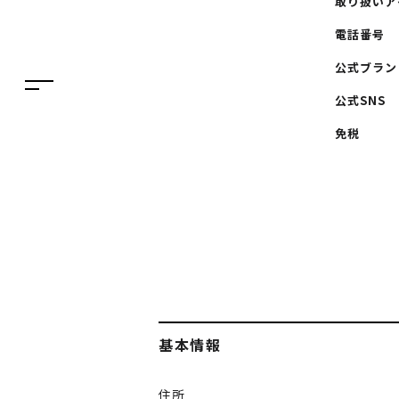
ニュース
取り扱いア
繁体字
電話番号
特集
簡体字
公式ブラン
TAX FREE
한국어
公式SNS
DELIVERY SERVICES
免税
ภาษาไทย
PARCOメンバーズ
日本語
オンラインストア
リクルート
基本情報
住所