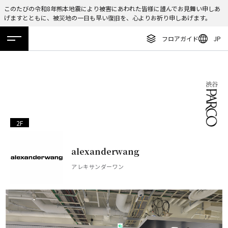
このたびの令和8年熊本地震により被害にあわれた皆様に謹んでお見舞い申しあ
げますとともに、被災地の一日も早い復旧を、心よりお祈り申しあげます。
ENGLISH
フロアガイド
JP
繁体字
ホーム
特集
ニュース
イベント
アクセス
フロアガイド
簡体字
レストラン・カフェ
한국어
施設案内・アクセス
ภาษาไทย
イベント・ポップアップ
2F
日本語
ニュース
alexanderwang
特集
アレキサンダーワン
TAX FREE
DELIVERY SERVICES