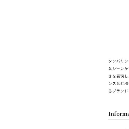
タンバリン
なシーンか
さを表現し
ンスなど様
るブランド
フロアガイド
レストラン・カフェ
Inform
施設案内・アクセス