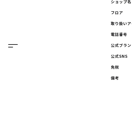
ショップ名
イベント・ポップアップ
フロア
ENGLISH
ニュース
取り扱いア
繁体字
特集
電話番号
簡体字
TAX FREE
公式ブラン
한국어
DELIVERY SERVICES
公式SNS
ภาษาไทย
免税
PARCOメンバーズ
日本語
備考
オンラインストア
リクルート