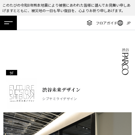
このたびの令和8年熊本地震により被害にあわれた皆様に謹んでお見舞い申しあ
げますとともに、被災地の一日も早い復旧を、心よりお祈り申しあげます。
ENGLISH
フロアガイド
JP
繁体字
ホーム
特集
ニュース
イベント
アクセス
フロアガイド
簡体字
レストラン・カフェ
한국어
施設案内・アクセス
ภาษาไทย
イベント・ポップアップ
9F
日本語
ニュース
渋谷未来デザイン
特集
シブヤミライデザイン
TAX FREE
DELIVERY SERVICES