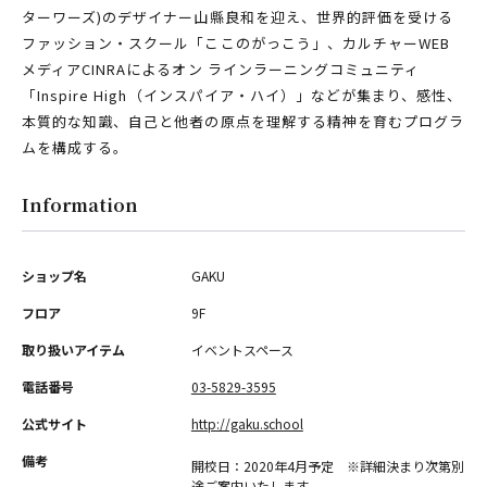
ターワーズ)のデザイナー山縣良和を迎え、世界的評価を受ける
ファッション・スクール「ここのがっこう」、カルチャーWEB
メディアCINRAによるオン ラインラーニングコミュニティ
「Inspire High（インスパイア・ハイ）」などが集まり、感性、
本質的な知識、自己と他者の原点を理解する精神を育むプログラ
ムを構成する。
Information
ショップ名
GAKU
フロア
9F
取り扱いアイテム
イベントスペース
電話番号
03-5829-3595
公式サイト
http://gaku.school
備考
開校日：2020年4月予定 ※詳細決まり次第別
途ご案内いたします。