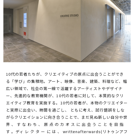
PARCOメンバーズ
オンラインストア
リクルート
10代の若者たちが、クリエイティブの原点に出会うことができ
る「学び」の集積地。アート、映像、音楽、建築、料理など、幅
広い領域で、社会の第一線で活躍するアーティストやデザイナ
ー、先進的な教育機関が、10代の若者に対して、本質的なクリ
エイティブ教育を実施する。10代の若者が、本物のクリエイター
と実際に出会い、時間を過ごし、 ともに考え、試行錯誤をしな
がらクリエイションに向き合うことで、まだ見ぬ新しい自分や世
界 、 す な わ ち 、 原 点 の カ オ ス に 出 会 う こ と を 目 指
す 。ディ レ ク タ ー に は 、 writtenafterwards(リトゥンアフ