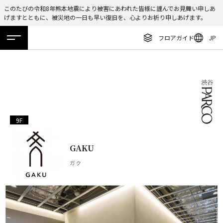
このたびの令和8年熊本地震により被害にあわれた皆様に謹んでお見舞い申しあ
げますとともに、被災地の一日も早い復旧を、心よりお祈り申しあげます。
ENGLISH
フロアガイド
JP
繁体字
ホーム
特集
ニュース
イベント
アクセス
フロアガイド
簡体字
レストラン・カフェ
한국어
施設案内・アクセス
ภาษาไทย
イベント・ポップアップ
9F
日本語
ニュース
GAKU
特集
ガク
TAX FREE
DELIVERY SERVICES