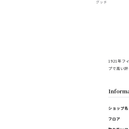
グッチ
1921年
プで高い評
Inform
フロアガイド
レストラン・カフェ
ショップ名
施設案内・アクセス
フロア
イベント・ポップアップ