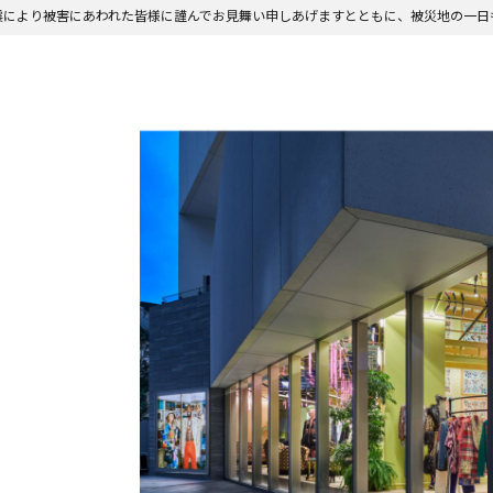
震により被害にあわれた皆様に謹んでお見舞い申しあげますとともに、被災地の一日