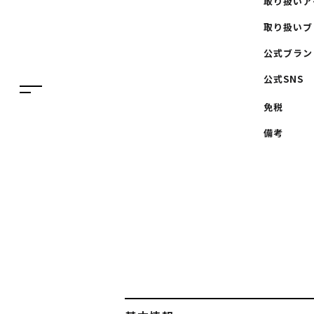
取り扱いア
ENGLISH
ニュース
取り扱いブ
繁体字
特集
公式ブラン
簡体字
公式SNS
TAX FREE
한국어
免税
DELIVERY SERVICES
ภาษาไทย
備考
PARCOメンバーズ
日本語
オンラインストア
リクルート