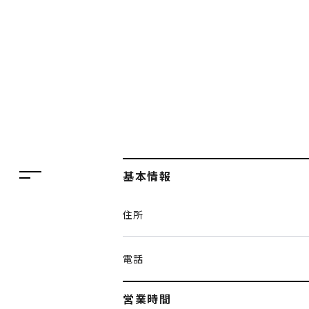
フロアガイド
レストラン・カフェ
施設案内・アクセス
イベント・ポップアップ
ENGLISH
ニュース
繁体字
特集
簡体字
TAX FREE
基本情報
한국어
DELIVERY SERVICES
住所
ภาษาไทย
PARCOメンバーズ
日本語
オンラインストア
電話
リクルート
営業時間