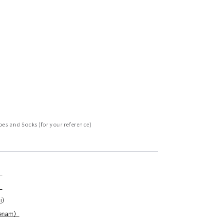
es and Socks (for your reference)
）
）
i
）
eenam）