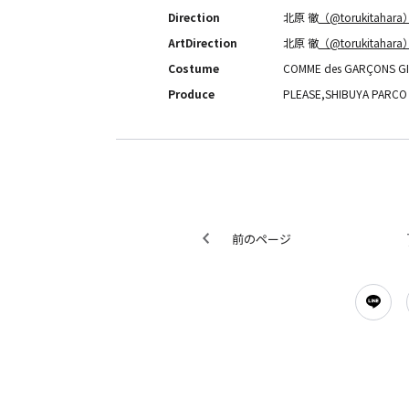
Direction
北原 徹
（@torukitahara
ArtDirection
北原 徹
（@torukitahara
Costume
COMME des GARÇONS GI
Produce
PLEASE,SHIBUYA PARCO
前のページ