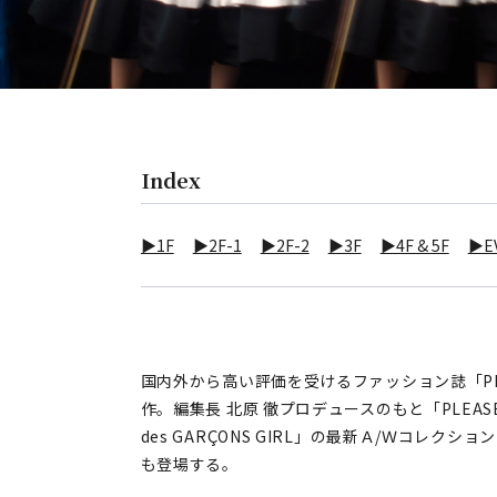
Index
▶1F
▶2F-1
▶2F-2
▶3F
▶4F & 5F
▶E
国内外から高い評価を受けるファッション誌「PL
作。編集長 北原 徹プロデュースのもと「PLEA
des GARÇONS GIRL」の最新Ａ/Ｗコレク
も登場する。