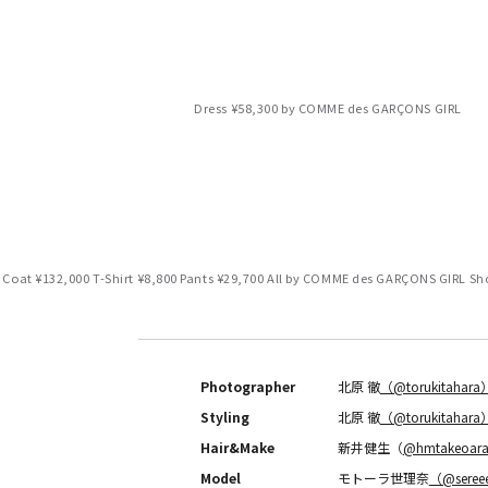
Dress ¥58,300 by COMME des GARÇONS GIRL
s Coat ¥132,000 T-Shirt ¥8,800 Pants ¥29,700 All by COMME des GARÇONS GIRL Sho
Photographer
北原 徹
（@torukitahara
Styling
北原 徹
（@torukitahara
Hair&Make
新井健生（
@hmtakeoara
Model
モトーラ世理奈
（@sere