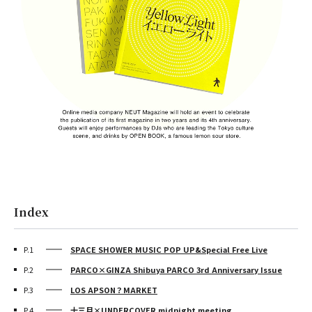
Index
P.1
SPACE SHOWER MUSIC POP UP&Special Free Live
P.2
PARCO×GINZA Shibuya PARCO 3rd Anniversary Issue
P.3
LOS APSON？MARKET
P.4
十三月×UNDERCOVER midnight meeting