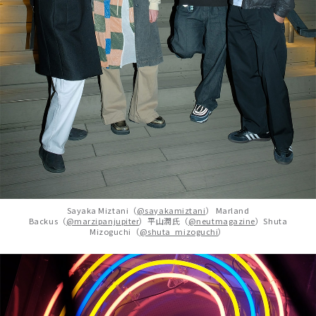
Sayaka Miztani（
@sayakamiztani
） Marland
Backus（
@marzipanjupiter
）平山潤氏（
@neutmagazine
）Shuta
Mizoguchi（
@shuta_mizoguchi
）