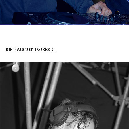
RIN（Atarashii Gakko!）