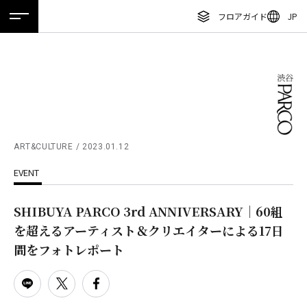
フロアガイド
JP
ホーム
特集
ニュース
イベント
アクセス
ENGLISH
繁体字
フロアガイド
簡体字
レストラン・カフェ
한국어
施設案内・アクセス
ภาษาไทย
ART&CULTURE
2023.01.12
イベント・ポップアップ
EVENT
日本語
ニュース
SHIBUYA PARCO 3rd ANNIVERSARY｜60組
特集
を超えるアーティスト＆クリエイターによる17日
TAX FREE
間をフォトレポート
DELIVERY SERVICES