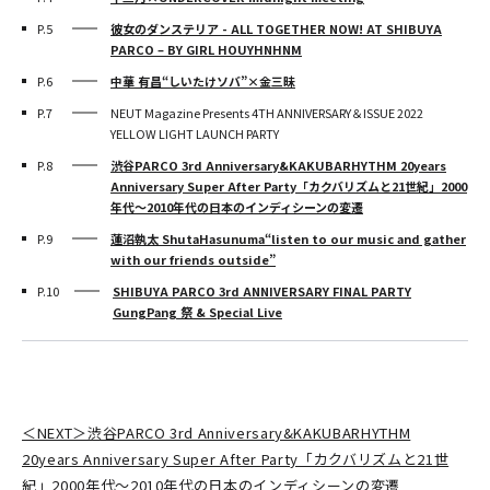
P.5
彼女のダンステリア - ALL TOGETHER NOW! AT SHIBUYA
PARCO – BY GIRL HOUYHNHNM
P.6
中華 有昌“しいたけソバ”×金三昧
P.7
NEUT Magazine Presents 4TH ANNIVERSARY＆ISSUE 2022
YELLOW LIGHT LAUNCH PARTY
P.8
渋谷PARCO 3rd Anniversary&KAKUBARHYTHM 20years
Anniversary Super After Party「カクバリズムと21世紀」2000
年代～2010年代の日本のインディシーンの変遷
P.9
蓮沼執太 ShutaHasunuma“listen to our music and gather
with our friends outside”
P.10
SHIBUYA PARCO 3rd ANNIVERSARY FINAL PARTY
GungPang 祭 & Special Live
＜NEXT＞渋谷PARCO 3rd Anniversary&KAKUBARHYTHM
20years Anniversary Super After Party「カクバリズムと21世
紀」2000年代～2010年代の日本のインディシーンの変遷