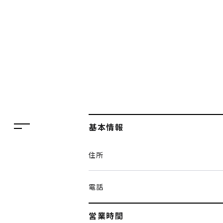
フロアガイド
レストラン・カフェ
施設案内・アクセス
イベント・ポップアップ
ENGLISH
ニュース
繁体字
特集
簡体字
TAX FREE
基本情報
한국어
DELIVERY SERVICES
住所
ภาษาไทย
PARCOメンバーズ
日本語
オンラインストア
電話
リクルート
営業時間