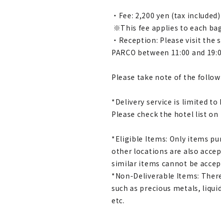
・Fee: 2,200 yen (tax included
※This fee applies to each ba
・Reception: Please visit the s
PARCO between 11:00 and 19:00
Please take note of the follo
*Delivery service is limited to
Please check the hotel list on
*Eligible Items: Only items pu
other locations are also accep
similar items cannot be acce
*Non-Deliverable Items: There
such as precious metals, liqui
etc.