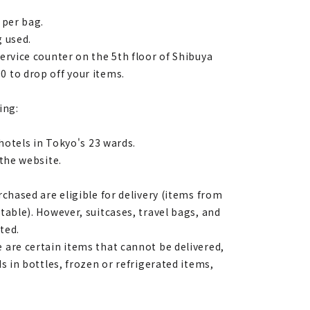
) per bag.
g used.
ervice counter on the 5th floor of Shibuya
 to drop off your items.
wing:
 hotels in Tokyo's 23 wards.
 the website.
rchased are eligible for delivery (items from
table). However, suitcases, travel bags, and
pted.
 are certain items that cannot be delivered,
ds in bottles, frozen or refrigerated items,