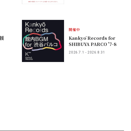
開催中
援
Kankyō Records for
SHIBUYA PARCO '7-8
2026.7.1 - 2026.8.31