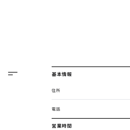
フロアガイド
レストラン・カフェ
施設案内・アクセス
イベント・ポップアップ
ENGLISH
ニュース
繁体字
特集
簡体字
TAX FREE
基本情報
한국어
DELIVERY SERVICES
住所
ภาษาไทย
PARCOメンバーズ
日本語
オンラインストア
電話
リクルート
営業時間