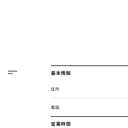
フロアガイド
レストラン・カフェ
施設案内・アクセス
イベント・ポップアップ
ENGLISH
ニュース
繁体字
特集
簡体字
TAX FREE
基本情報
한국어
DELIVERY SERVICES
住所
ภาษาไทย
PARCOメンバーズ
日本語
オンラインストア
電話
リクルート
営業時間