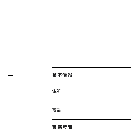
フロアガイド
レストラン・カフェ
施設案内・アクセス
イベント・ポップアップ
ENGLISH
ニュース
繁体字
特集
簡体字
TAX FREE
基本情報
한국어
DELIVERY SERVICES
住所
ภาษาไทย
PARCOメンバーズ
日本語
オンラインストア
電話
リクルート
営業時間