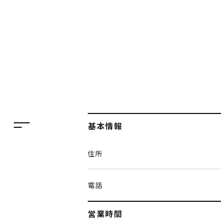
フロアガイド
レストラン・カフェ
施設案内・アクセス
イベント・ポップアップ
ENGLISH
ニュース
繁体字
特集
簡体字
TAX FREE
基本情報
한국어
DELIVERY SERVICES
住所
ภาษาไทย
PARCOメンバーズ
日本語
オンラインストア
電話
リクルート
営業時間