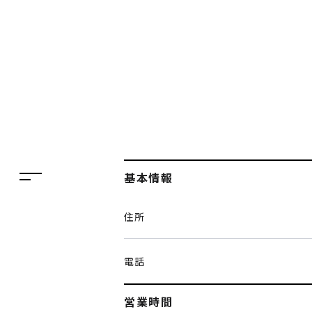
フロアガイド
レストラン・カフェ
施設案内・アクセス
イベント・ポップアップ
ENGLISH
ニュース
繁体字
特集
簡体字
TAX FREE
基本情報
한국어
DELIVERY SERVICES
住所
ภาษาไทย
PARCOメンバーズ
日本語
オンラインストア
電話
リクルート
営業時間