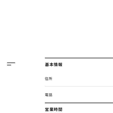
フロアガイド
レストラン・カフェ
施設案内・アクセス
イベント・ポップアップ
ENGLISH
ニュース
繁体字
特集
簡体字
TAX FREE
基本情報
한국어
DELIVERY SERVICES
住所
ภาษาไทย
PARCOメンバーズ
日本語
オンラインストア
電話
リクルート
営業時間