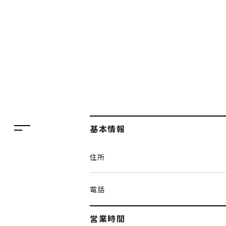
フロアガイド
レストラン・カフェ
施設案内・アクセス
イベント・ポップアップ
ENGLISH
ニュース
繁体字
特集
簡体字
TAX FREE
基本情報
한국어
DELIVERY SERVICES
住所
ภาษาไทย
PARCOメンバーズ
日本語
オンラインストア
電話
リクルート
営業時間