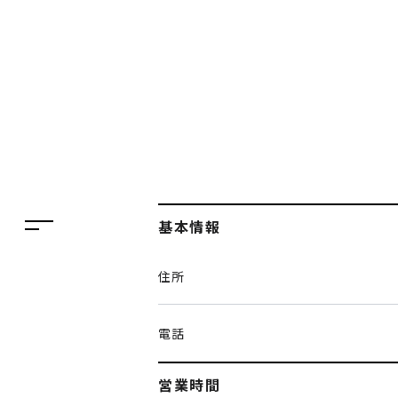
フロアガイド
レストラン・カフェ
施設案内・アクセス
イベント・ポップアップ
ENGLISH
ニュース
繁体字
特集
簡体字
TAX FREE
基本情報
한국어
DELIVERY SERVICES
住所
ภาษาไทย
PARCOメンバーズ
日本語
オンラインストア
電話
リクルート
営業時間