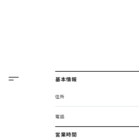
フロアガイド
レストラン・カフェ
施設案内・アクセス
イベント・ポップアップ
ENGLISH
ニュース
繁体字
特集
簡体字
TAX FREE
基本情報
한국어
DELIVERY SERVICES
住所
ภาษาไทย
PARCOメンバーズ
日本語
オンラインストア
電話
リクルート
営業時間