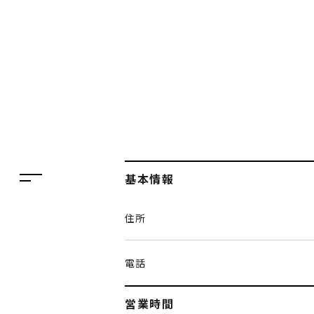
フロアガイド
レストラン・カフェ
施設案内・アクセス
イベント・ポップアップ
ENGLISH
ニュース
繁体字
特集
簡体字
TAX FREE
基本情報
한국어
DELIVERY SERVICES
住所
ภาษาไทย
PARCOメンバーズ
日本語
オンラインストア
電話
リクルート
営業時間