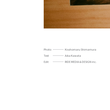
Photo
Kisshomaru Shimamura
Text
Aika Kawata
Edit
RIDE MEDIA＆DESIGN inc.