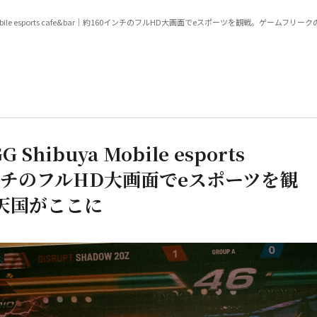
 Mobile esports cafe&bar｜約160インチのフルHD大画面でeスポーツを観戦。ゲームフリ
hibuya Mobile esports
0インチのフルHD大画面でeスポーツを観
天国がここに