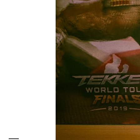
フロアガイド
レストラン・カフェ
施設案内・アクセス
イベント・ポップアップ
ENGLISH
ニュース
繁体字
特集
簡体字
TAX FREE