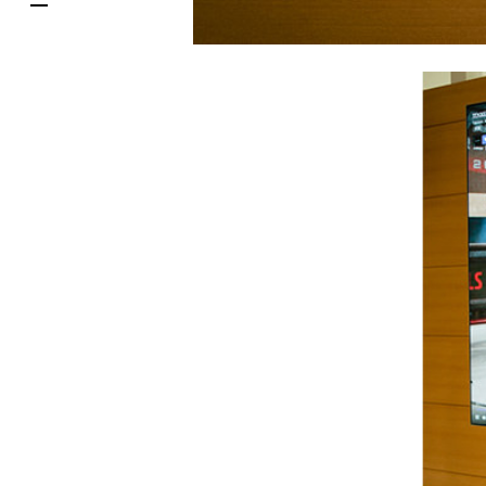
한국어
DELIVERY SERVICES
ภาษาไทย
PARCOメンバーズ
日本語
オンラインストア
リクルート