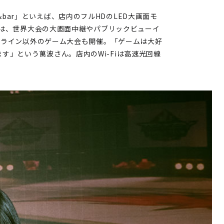
ts cafe&bar」といえば、店内のフルHDのLED大画面モ
は、世界大会の大画面中継やパブリックビューイ
ンライン以外のゲーム大会も開催。「ゲームは大好
ています」という萬波さん。店内のWi-Fiは高速光回線