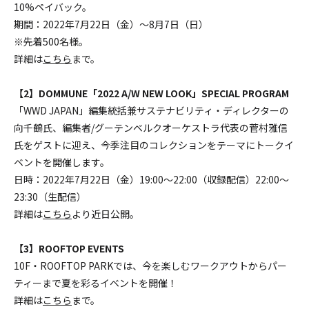
10%ペイバック。
期間：2022年7月22日（金）～8月7日（日）
※先着500名様。
詳細は
こちら
まで。
【2】DOMMUNE「2022 A/W NEW LOOK」SPECIAL PROGRAM
「WWD JAPAN」編集統括兼サステナビリティ・ディレクターの
向千鶴氏、編集者/グーテンベルクオーケストラ代表の菅村雅信
氏をゲストに迎え、今季注目のコレクションをテーマにトークイ
ベントを開催します。
日時：2022年7月22日（金）19:00～22:00（収録配信）22:00～
23:30（生配信）
詳細は
こちら
より近日公開。
【3】ROOFTOP EVENTS
10F・ROOFTOP PARKでは、今を楽しむワークアウトからパー
ティーまで夏を彩るイベントを開催！
詳細は
こちら
まで。