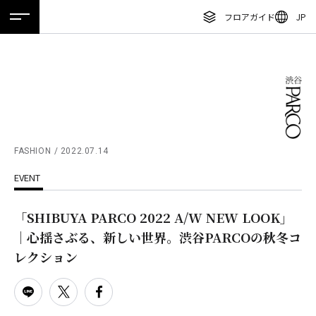
フロアガイド
JP
ホーム
特集
ニュース
イベント
アクセス
ENGLISH
繁体字
フロアガイド
簡体字
レストラン・カフェ
한국어
施設案内・アクセス
ภาษาไทย
FASHION
2022.07.14
イベント・ポップアップ
EVENT
日本語
ニュース
「SHIBUYA PARCO 2022 A/W NEW LOOK」
特集
｜心揺さぶる、新しい世界。渋谷PARCOの秋冬コ
TAX FREE
レクション
DELIVERY SERVICES