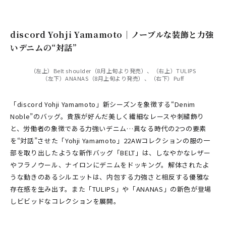
discord Yohji Yamamoto｜ノーブルな装飾と力強
いデニムの“対話”
（左上）Belt shoulder（8月上旬より発売）、（右上）TULIPS
（左下）ANANAS（8月上旬より発売）、（右下）Puff
「discord Yohji Yamamoto」新シーズンを象徴する“Denim
Noble”のバッグ。貴族が好んだ美しく繊細なレースや刺繍飾り
と、労働者の象徴である力強いデニム…異なる時代の2つの要素
を“対話”させた「Yohji Yamamoto」22AWコレクションの服の一
部を取り出したような新作バッグ「BELT」は、しなやかなレザー
やフラノウール、ナイロンにデニムをドッキング。解体されたよ
うな動きのあるシルエットは、内包する力強さと相反する優雅な
存在感を生み出す。また「TULIPS」や「ANANAS」の新色が登場
しビビッドなコレクションを展開。