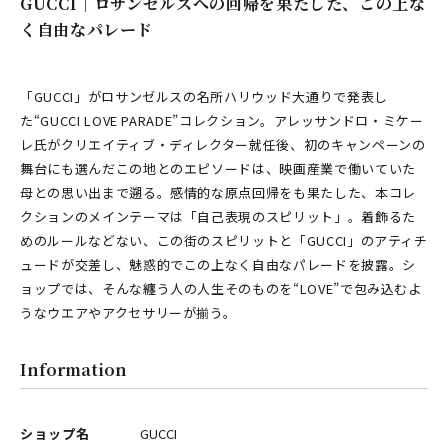
GUCCI｜ロサンゼルスへの回帰を果たした、この上な
く自由なパレード
「GUCCI」がロサンゼルスの名所ハリウッド大通りで発表し
た“GUCCI LOVE PARADE”コレクション。アレッサンドロ・ミケー
レ氏がクリエイティブ・ディレクター就任後、初のキャンペーンの
舞台にも選んだこの地とのエピソードは、映画産業で働いていた
母との思い出まで遡る。感情的な原点回帰をも果たした、本コレ
クションのメインテーマは「自己表現のスピリット」。着飾るた
めのルールなどない、この街のスピリットと「GUCCI」のアティチ
ュードが交差し、魅惑的でこの上なく自由なパレードを披露。シ
ョップでは、そんな纏う人の人生そのものを“LOVE”で包み込むよ
うなウエアやアクセサリーが揃う。
Information
ショップ名
GUCCI