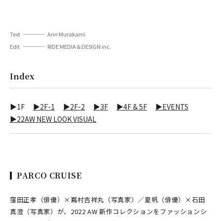
Text
Anri Murakami
Edit
RIDE MEDIA＆DESIGN inc.
Index
▶1F
▶2F-1
▶2F-2
▶3F
▶4F & 5F
▶EVENTS
▶22AW NEW LOOK VISUAL
PARCO CRUISE
窪田正孝（俳優）×嶌村吉祥丸（写真家）／夏帆（俳優）×石田
真澄（写真家）が、2022 AW 新作コレクションをファッションシ