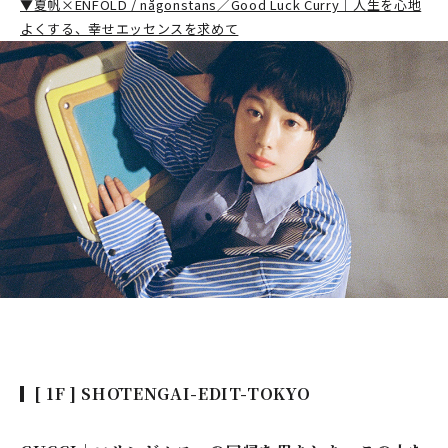
▼夏帆×ENFÖLD / någonstans／Good Luck Curry｜人生を心地
よくする、幸せエッセンスを求めて
[ 1F ] SHŌTENGAI-EDIT-TOKYO