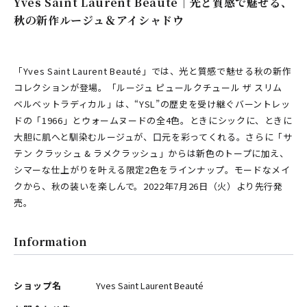
Yves Saint Laurent Beauté｜光と質感で魅せる、
秋の新作ルージュ＆アイシャドウ
「Yves Saint Laurent Beauté」では、光と質感で魅せる秋の新作
コレクションが登場。「ルージュ ピュールクチュール ザ スリム
ベルベットラディカル」は、“YSL”の歴史を受け継ぐバーントレッ
ドの「1966」とウォームヌードの全4色。ときにシックに、ときに
大胆に肌へと馴染むルージュが、口元を彩ってくれる。さらに「サ
テン クラッシュ & ラメクラッシュ」からは新色のトープに加え、
シマーな仕上がりを叶える限定2色をラインナップ。モードなメイ
クから、秋の装いを楽しんで。2022年7月26日（火）より先行発
売。
Information
ショップ名
Yves Saint Laurent Beauté