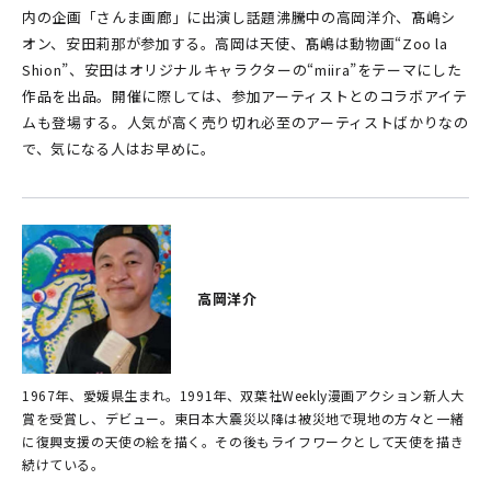
内の企画「さんま画廊」に出演し話題沸騰中の高岡洋介、髙嶋シ
オン、安田莉那が参加する。高岡は天使、髙嶋は動物画“Zoo la
Shion”、安田はオリジナルキャラクターの“miira”をテーマにした
作品を出品。開催に際しては、参加アーティストとのコラボアイテ
ムも登場する。人気が高く売り切れ必至のアーティストばかりなの
で、気になる人はお早めに。
高岡洋介
1967年、愛媛県生まれ。1991年、双葉社Weekly漫画アクション新人大
賞を受賞し、デビュー。東日本大震災以降は被災地で現地の方々と一緒
に復興支援の天使の絵を描く。その後もライフワークとして天使を描き
続けている。