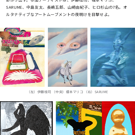
SARUME、中島友太、長嶋五郎、山崎由紀子、ヒロ杉山の7名。オ
ルタナティブなアートムーブメントの夜明けを目撃せよ。
（左）伊藤桂司 （中央）榎本マリコ （右）SARUME