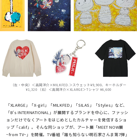
（左・中央）＜高岡洋介×MILKFED.＞スウェット¥9,900、キーホルダー
¥1,320 （右）＜高岡洋介×XLARGE＞Tシャツ ¥6,600
「XLARGE」「X-girl」「MILKFED」「SILAS」「Styles」など、
「B‘s INTERNATIONAL」が展開するブランドを中心に、ファッシ
ョンだけでなくアートをはじめとしたカルチャーを発信するショ
ップ「calif」。そんな同ショップが、アート展「MEET NOW展
~from TV~」を開催。TV番組「誰も知らない明石家さんま第7弾」