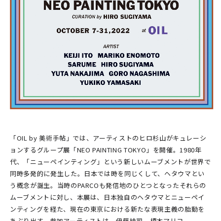
「OIL by 美術手帖」では、アーティストのヒロ杉山がキュレーシ
ョンするグループ展「NEO PAINTING TOKYO」を開催。1980年
代、「ニューペインティング」という新しいムーブメントが世界で
同時多発的に発生した。日本では時を同じくして、ヘタウマとい
う概念が誕生。当時のPARCOも発信地のひとつとなったそれらの
ムーブメントに対し、本展は、日本独自のヘタウマとニューペイ
ンティングを経た、現在の東京における新たな表現主義の胎動を
あぶり出す。参加アーティストは、伊藤桂司、榎本マリコ、