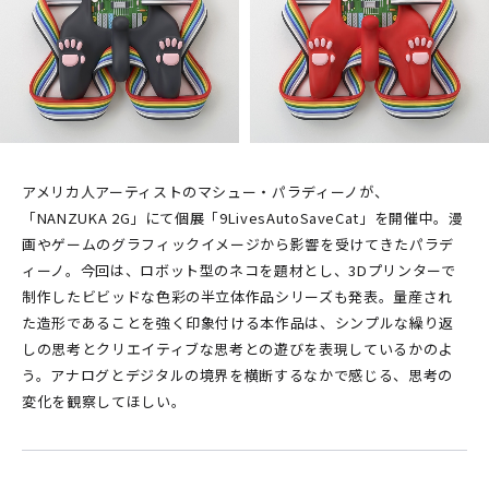
アメリカ人アーティストのマシュー・パラディーノが、
「NANZUKA 2G」にて個展「9LivesAutoSaveCat」を開催中。漫
画やゲームのグラフィックイメージから影響を受けてきたパラデ
ィーノ。今回は、ロボット型のネコを題材とし、3Dプリンターで
制作したビビッドな色彩の半立体作品シリーズも発表。量産され
た造形であることを強く印象付ける本作品は、シンプルな繰り返
しの思考とクリエイティブな思考との遊びを表現しているかのよ
う。アナログとデジタルの境界を横断するなかで感じる、思考の
変化を観察してほしい。