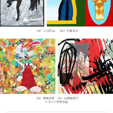
（左）ヒロ杉山 （右）中島友太
（左）長嶋五郎 （右）山﨑由紀子
※すべて参考作品