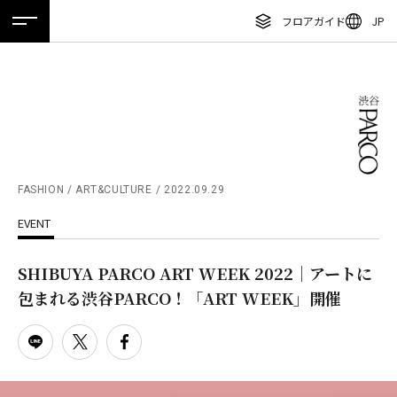
フロアガイド
JP
ホーム
特集
ニュース
イベント
アクセス
ENGLISH
繁体字
フロアガイド
簡体字
レストラン・カフェ
한국어
施設案内・アクセス
ภาษาไทย
FASHION / ART&CULTURE
2022.09.29
イベント・ポップアップ
EVENT
日本語
ニュース
SHIBUYA PARCO ART WEEK 2022｜アートに
特集
包まれる渋谷PARCO！「ART WEEK」開催
TAX FREE
DELIVERY SERVICES