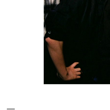
フロアガイド
レストラン・カフェ
施設案内・アクセス
イベント・ポップアップ
ENGLISH
ニュース
繁体字
特集
簡体字
TAX FREE