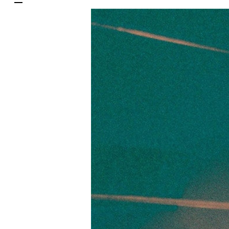
한국어
DELIVERY SERVICES
ภาษาไทย
PARCOメンバーズ
日本語
オンラインストア
リクルート