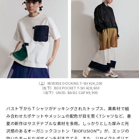
（上）REVERSE DOCKING T-SH ¥24,200
（左下）BOX POCKET T-SH ¥28,600
（右下）UN3D. BASIC CAP ¥9,900
バスト下からＴシャツがドッキングされたトップス、異素材で組
み合わせたポケットやメッシュの配色が目を惹くTシャツなど、春
夏の新作はサステナブルな素材を多用。しっかりとした厚みと光
沢感のあるオーガニックコットン「BIOFUSION™」が、エッジの
効いたモードなデザインを引き立てる。また、リサイクルポリエ