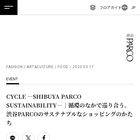
フロアガイド
JP
ホーム
特集
ニュース
イベント
アクセス
ENGLISH
繁体字
フロアガイド
簡体字
レストラン・カフェ
한국어
施設案内・アクセス
ภาษาไทย
FASHION / ART&CULTURE / FOOD
2023.03.17
イベント・ポップアップ
EVENT
日本語
ニュース
CYCLE ―SHIBUYA PARCO
特集
SUSTAINABILITY―｜循環のなかで巡り合う。
TAX FREE
渋谷PARCOのサステナブルなショッピングのかた
ち
DELIVERY SERVICES