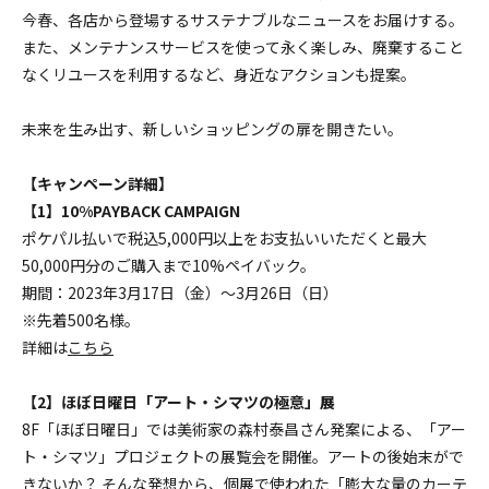
今春、各店から登場するサステナブルなニュースをお届けする。
また、メンテナンスサービスを使って永く楽しみ、廃棄すること
なくリユースを利用するなど、身近なアクションも提案。
未来を生み出す、新しいショッピングの扉を開きたい。
【キャンペーン詳細】
【1】10%PAYBACK CAMPAIGN
ポケパル払いで税込5,000円以上をお支払いいただくと最大
50,000円分のご購入まで10%ペイバック。
期間：2023年3月17日（金）～3月26日（日）
※先着500名様。
詳細は
こちら
【2】ほぼ日曜日「アート・シマツの極意」展
8F「ほぼ日曜日」では美術家の森村泰昌さん発案による、「アー
ト・シマツ」プロジェクトの展覧会を開催。アートの後始末がで
きないか？ そんな発想から、個展で使われた「膨大な量のカーテ