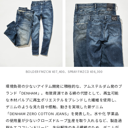
BOLDER FMZCW ¥37,400、SPRAY FMZCD ¥36,300
環境負荷の少ないアイテム開発に積極的な、アムステルダム発のブ
ランド「DENHAM」。有限資源である綿の代替として、再生可能
な木材パルプに再生ポリエステルをブレンドした繊維を使用し、
デニムのような見た目や感触、動きを実現した新デニム
「DENHAM ZERO COTTON JEANS」を発表した。水や化 学薬品
の使用量が少ないクローズドループ生産を取り入れるなど、製造過
程もエコフレンドリーに。生分解性のある繊維のため、デニムが