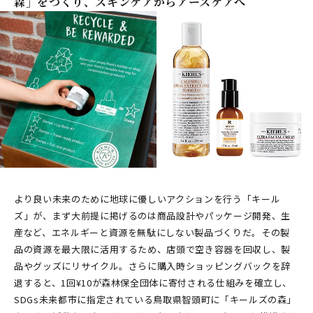
森」をつくり、スキンケアからアースケアへ
より良い未来のために地球に優しいアクションを行う「キール
ズ」が、まず大前提に掲げるのは商品設計やパッケージ開発、生
産など、エネルギーと資源を無駄にしない製品づくりだ。その製
品の資源を最大限に活用するため、店頭で空き容器を回収し、製
品やグッズにリサイクル。さらに購入時ショッピングバックを辞
退すると、1回¥10が森林保全団体に寄付される仕組みを確立し、
SDGs未来都市に指定されている鳥取県智頭町に「キールズの森」