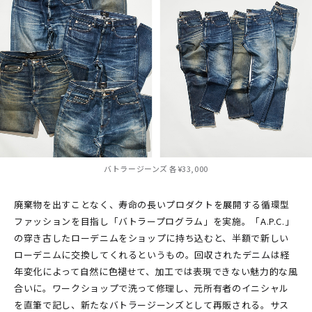
バトラージーンズ 各¥33,000
廃棄物を出すことなく、寿命の長いプロダクトを展開する循環型
ファッションを目指し「バトラープログラム」を実施。「A.P.C.」
の穿き古したローデニムをショップに持ち込むと、半額で新しい
ローデニムに交換してくれるというもの。回収されたデニムは経
年変化によって自然に色褪せて、加工では表現できない魅力的な風
合いに。ワークショップで洗って修理し、元所有者のイニシャル
を直筆で記し、新たなバトラージーンズとして再販される。サス