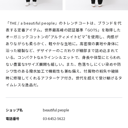
「THE / a beautiful people」のトレンチコートは、ブランドを代
表する定番アイテム。世界最高峰の認証基準「GOTS」を取得した
オーガニックコットンの“アルティメイトピマ”を使用し、肉感が
ありながらも柔らかく、軽やかな生地に。高密度の裏地や身体に
沿った縫製など、デザイナーのこだわりが細部まで詰め込まれて
いる。コンパクトなAラインシルエットで、身長や体型にとらわれ
ない豊富な9サイズ展開も嬉しい。また、色落ちしにくい染めや防
シワ性のある撥水加工で機能性も兼ね備え、付属物の紛失や破損
時に修理してくれるアフターケア付き。世代を超えて受け継げるタ
イムレスな逸品だ。
ショップ名
beautiful people
電話番号
03-6452-5622