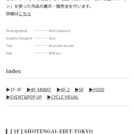
ン」を使った作品の展示・販売会を行います。
詳細は
こちら
Photographer
Michi Nakano
Graphic Designer
Siun
Text
Momoko Suzuki
Edit
RIDE inc.
Index
▶1F-3F
▶4F-SKWAT
▶4F-2
▶5F
▶FOOD
▶EVENT&POP UP
▶CYCLE VISUAL
[ 1F ] SHŌTENGAI-EDIT-TOKYO