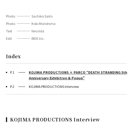
PARCOメンバーズ
オンラインストア
リクルート
Photo
Sachiko Saito
Photo
Koki Morishima
Text
Neo Iida
Edit
RIDE Inc.
Index
P.1
KOJIMA PRODUCTIONS × PARCO “DEATH STRANDING 5th
Anniversary Exhibition & Popup”
P.2
KOJIMA PRODUCTIONS Interview
KOJIMA PRODUCTIONS Interview