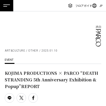
フロアガイド
JP
ホーム
特集
ニュース
イベント
アクセス
ENGLISH
繁体字
フロアガイド
簡体字
レストラン・カフェ
한국어
施設案内・アクセス
ภาษาไทย
ART&CULTURE / OTHER
2025.01.10
イベント・ポップアップ
EVENT
日本語
ニュース
KOJIMA PRODUCTIONS × PARCO “DEATH
特集
STRANDING 5th Anniversary Exhibition &
TAX FREE
Popup”REPORT
DELIVERY SERVICES