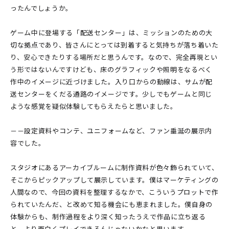
ったんでしょうか。
ゲーム中に登場する「配送センター」は、ミッションのための大
切な拠点であり、皆さんにとっては到着すると気持ちが落ち着いた
り、安心できたりする場所だと思うんです。なので、完全再現とい
う形ではないんですけども、床のグラフィックや照明をなるべく
作中のイメージに近づけました。入り口からの動線は、サムが配
送センターをくだる通路のイメージです。少しでもゲームと同じ
ような感覚を疑似体験してもらえたらと思いました。
－－設定資料やコンテ、ユニフォームなど、ファン垂涎の展示内
容でした。
スタジオにあるアーカイブルームに制作資料が色々飾られていて、
そこからピックアップして展示しています。僕はマーケティングの
人間なので、今回の資料を整理するなかで、こういうプロットで作
られていたんだ、と改めて知る機会にも恵まれました。僕自身の
体験からも、制作過程をより深く知ったうえで作品に立ち返る
と、より面白くプレイできるんじゃないかなと思います。