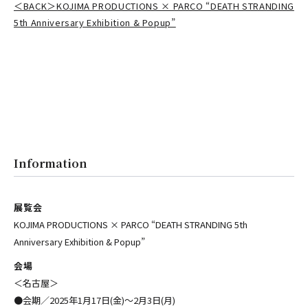
＜BACK＞KOJIMA PRODUCTIONS × PARCO “DEATH STRANDING
5th Anniversary Exhibition & Popup”
Information
展覧会
KOJIMA PRODUCTIONS × PARCO “DEATH STRANDING 5th
Anniversary Exhibition & Popup”
会場
＜名古屋＞
●会期／2025年1月17日(金)〜2月3日(月)