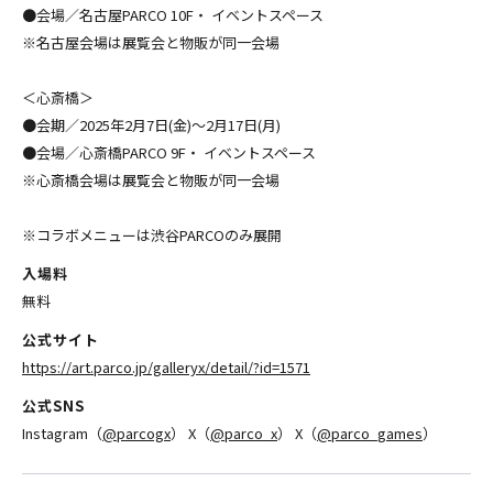
●会場／名古屋PARCO 10F・ イベントスペース
※名古屋会場は展覧会と物販が同一会場
＜心斎橋＞
●会期／2025年2月7日(金)〜2月17日(月)
●会場／心斎橋PARCO 9F・ イベントスペース
※心斎橋会場は展覧会と物販が同一会場
※コラボメニューは渋谷PARCOのみ展開
入場料
無料
公式サイト
https://art.parco.jp/galleryx/detail/?id=1571
公式SNS
Instagram（
@parcogx
） X（
@parco_x
） X（
@parco_games
）