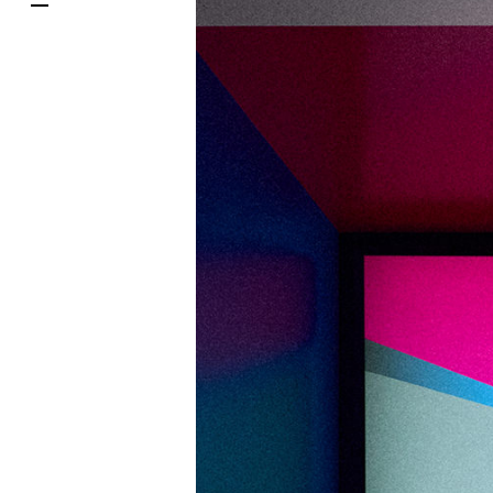
한국어
DELIVERY SERVICES
ภาษาไทย
PARCOメンバーズ
日本語
オンラインストア
リクルート