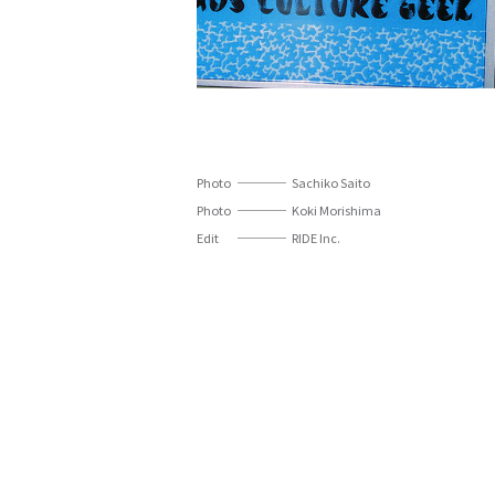
Photo
Sachiko Saito
Photo
Koki Morishima
Edit
RIDE Inc.