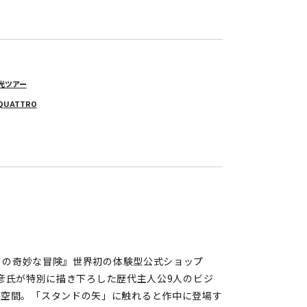
観光ツアー
 QUATTRO
ジョの奇妙な冒険』世界初の体験型公式ショップ
飛呂彦氏が特別に描き下ろした歴代主人公9人のビジ
の空間。「スタンドの矢」に触れると作中に登場す