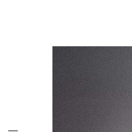
フロアガイド
レストラン・カフェ
施設案内・アクセス
イベント・ポップアップ
ENGLISH
ニュース
繁体字
特集
簡体字
TAX FREE