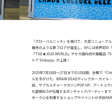
「グローバルニッチ」を掲げて、大型リニューアル中の
基地のような新フロアが誕生し、6Fには世界初の
『THE★JOJO WORLD』やセガ国内初の旗艦店『S
トア Shibuya』が上陸！
2025年7月18日～27日までの10日間、全館で「CH
ルを手がけた、BRAIN DEADディレクター カ
店、サブカルチャーマガジンPOP UP、アートコ
化空間ACSが伝播するポンチャックパーティーま
ギーク心を刺激するショップやイベントが渋谷PAR