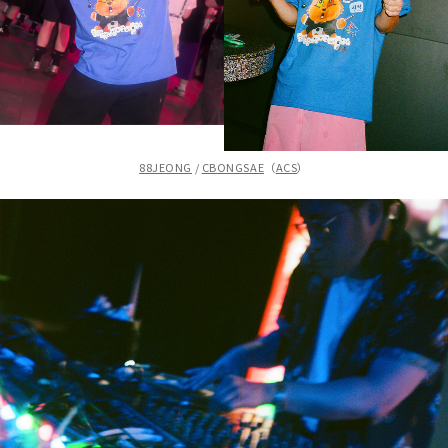
88JEONG
/
CBONGSAE
（
ACS
）