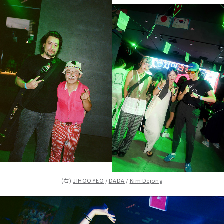
(右)
JIHOO YEO
/
DADA
/
Kim Dejong