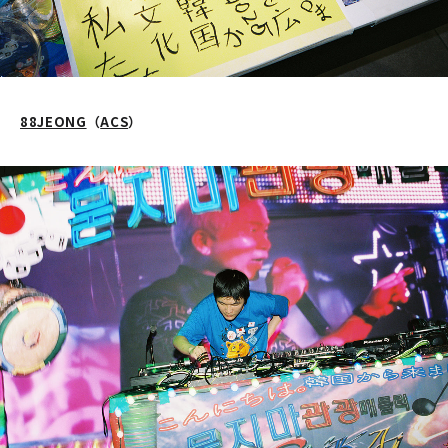
88JEONG
（
ACS
）