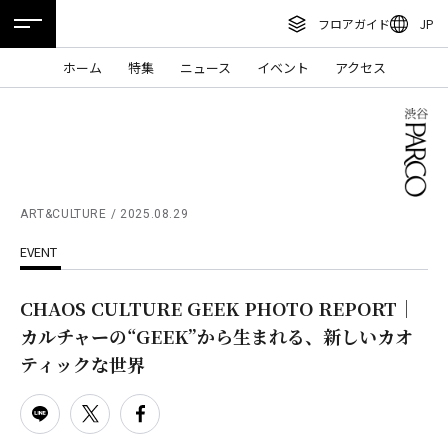
フロアガイド
JP
ENGLISH
ホーム
特集
ニュース
イベント
アクセス
繁体字
フロアガイド
簡体字
レストラン・カフェ
한국어
施設案内・アクセス
ภาษาไทย
ART&CULTURE
2025.08.29
イベント・ポップアップ
EVENT
日本語
ニュース
CHAOS CULTURE GEEK PHOTO REPORT｜
特集
カルチャーの“GEEK”から生まれる、新しいカオ
TAX FREE
ティックな世界
DELIVERY SERVICES