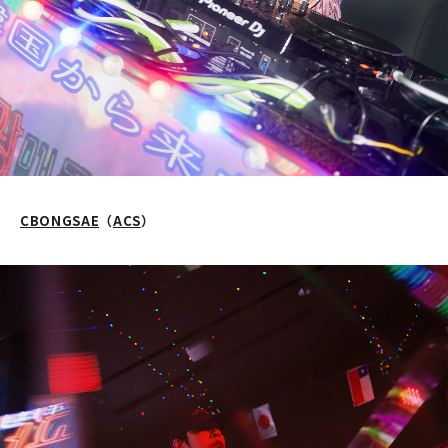
CBONGSAE
（
ACS
）