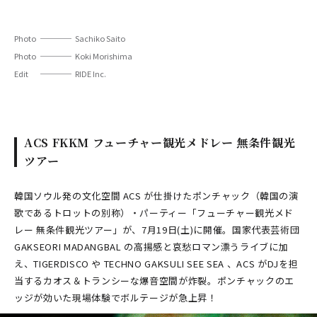
PARCOメンバーズ
オンラインストア
リクルート
Photo
Sachiko Saito
Photo
Koki Morishima
Edit
RIDE Inc.
ACS FKKM フューチャー観光メドレー 無条件観光
ツアー
韓国ソウル発の文化空間 ACS が仕掛けたポンチャック（韓国の演
歌であるトロットの別称）・パーティー「フューチャー観光メド
レー 無条件観光ツアー」が、7月19日(土)に開催。国家代表芸術団
GAKSEORI MADANGBAL の高揚感と哀愁ロマン漂うライブに加
え、TIGERDISCO や TECHNO GAKSULI SEE SEA 、ACS がDJを担
当するカオス＆トランシーな爆音空間が炸裂。ポンチャックのエ
ッジが効いた現場体験でボルテージが急上昇！