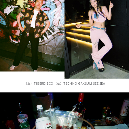
（左）
TIGERDISCO
（右）
TECHNO GAKSULI SEE SEA