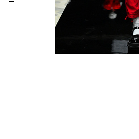
한국어
DELIVERY SERVICES
ภาษาไทย
PARCOメンバーズ
日本語
オンラインストア
リクルート