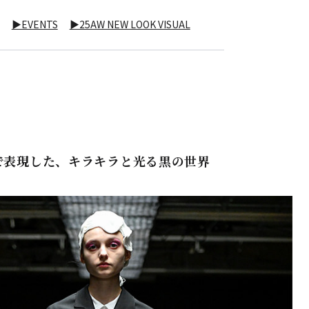
F
▶EVENTS
▶25AW NEW LOOK VISUAL
ムで表現した、キラキラと光る黒の世界