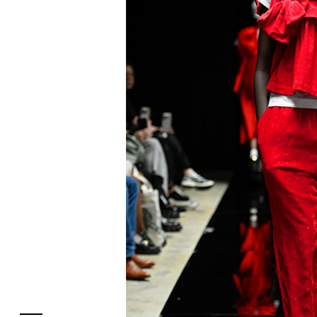
フロアガイド
レストラン・カフェ
施設案内・アクセス
イベント・ポップアップ
ENGLISH
ニュース
繁体字
特集
簡体字
TAX FREE