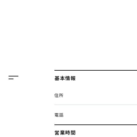
フロアガイド
レストラン・カフェ
施設案内・アクセス
イベント・ポップアップ
ENGLISH
ニュース
繁体字
特集
簡体字
TAX FREE
基本情報
한국어
DELIVERY SERVICES
住所
ภาษาไทย
PARCOメンバーズ
日本語
オンラインストア
電話
リクルート
営業時間