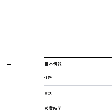
フロアガイド
レストラン・カフェ
施設案内・アクセス
イベント・ポップアップ
ENGLISH
ニュース
繁体字
特集
簡体字
TAX FREE
基本情報
한국어
DELIVERY SERVICES
住所
ภาษาไทย
PARCOメンバーズ
日本語
オンラインストア
電話
リクルート
営業時間