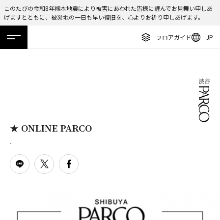
このたびの令和8年熊本地震により被害にあわれた皆様に謹んでお見舞い申しあ
げますとともに、被災地の一日も早い復旧を、心よりお祈り申しあげます。
ENGLISH
フロアガイド
JP
繁体字
ホーム
特集
ニュース
イベント
アクセス
フロアガイド
簡体字
レストラン・カフェ
한국어
施設案内・アクセス
ภาษาไทย
イベント・ポップアップ
日本語
★ ONLINE PARCO
ニュース
-
特集
TAX FREE
DELIVERY SERVICES