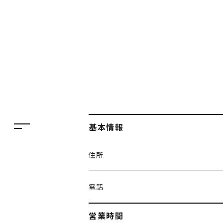
フロアガイド
レストラン・カフェ
施設案内・アクセス
イベント・ポップアップ
ENGLISH
ニュース
繁体字
特集
簡体字
TAX FREE
基本情報
한국어
DELIVERY SERVICES
住所
ภาษาไทย
PARCOメンバーズ
日本語
オンラインストア
電話
リクルート
営業時間