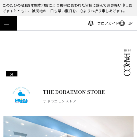
このたびの令和8年熊本地震により被害にあわれた皆様に謹んでお見舞い申しあ
げますとともに、被災地の一日も早い復旧を、心よりお祈り申しあげます。
ENGLISH
フロアガイド
JP
繁体字
ホーム
特集
ニュース
イベント
アクセス
フロアガイド
簡体字
レストラン・カフェ
한국어
施設案内・アクセス
ภาษาไทย
イベント・ポップアップ
5F
日本語
ニュース
THE DORAEMON STORE
特集
ザ ドラエモン ストア
TAX FREE
DELIVERY SERVICES