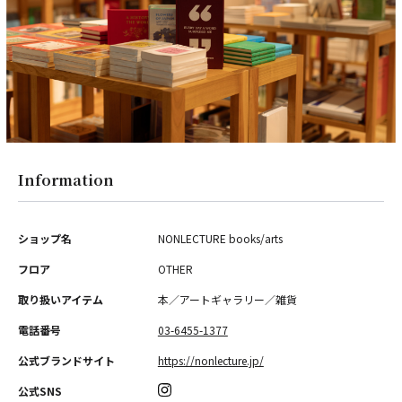
PARCOメンバーズ
オンラインストア
リクルート
Information
ショップ名
NONLECTURE books/arts
フロア
OTHER
取り扱いアイテム
本／アートギャラリー／雑貨
電話番号
03-6455-1377
公式ブランドサイト
https://nonlecture.jp/
公式SNS