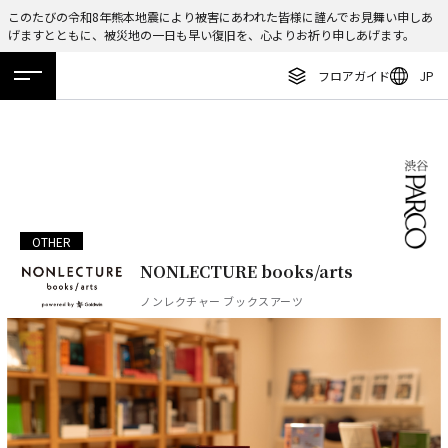
このたびの令和8年熊本地震により被害にあわれた皆様に謹んでお見舞い申しあ
げますとともに、被災地の一日も早い復旧を、心よりお祈り申しあげます。
ENGLISH
フロアガイド
JP
繁体字
ホーム
特集
ニュース
イベント
アクセス
フロアガイド
簡体字
レストラン・カフェ
한국어
施設案内・アクセス
ภาษาไทย
イベント・ポップアップ
OTHER
日本語
NONLECTURE books/arts
ニュース
ノンレクチャー ブックスアーツ
特集
TAX FREE
DELIVERY SERVICES