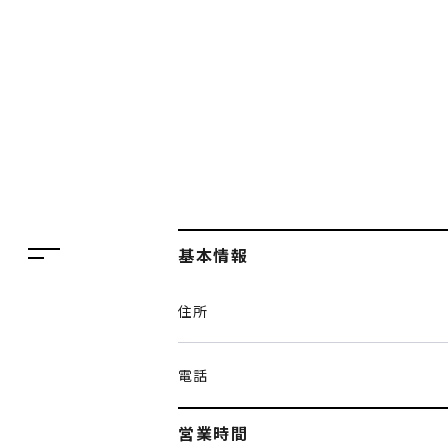
フロアガイド
レストラン・カフェ
施設案内・アクセス
イベント・ポップアップ
ENGLISH
ニュース
繁体字
特集
簡体字
TAX FREE
基本情報
한국어
DELIVERY SERVICES
住所
ภาษาไทย
PARCOメンバーズ
日本語
オンラインストア
電話
リクルート
営業時間