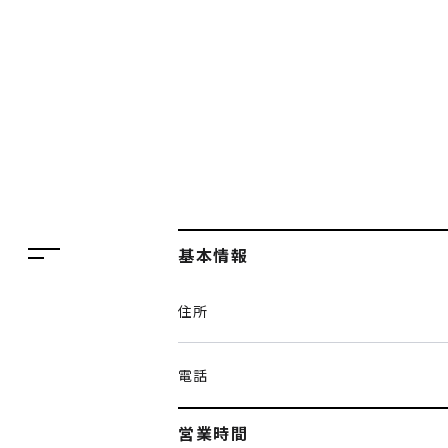
フロアガイド
レストラン・カフェ
施設案内・アクセス
イベント・ポップアップ
ENGLISH
ニュース
繁体字
特集
簡体字
TAX FREE
基本情報
한국어
DELIVERY SERVICES
住所
ภาษาไทย
PARCOメンバーズ
日本語
オンラインストア
電話
リクルート
営業時間