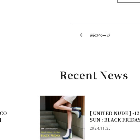
前のページ
Recent News
RCO
[ UNITED NUDE ] -12
]
SUN : BLACK FRIDA
2024.11.25