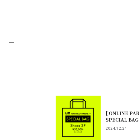
イベント・ポップアップ
ENGLISH
ニュース
繁体字
特集
簡体字
TAX FREE
한국어
DELIVERY SERVICES
ภาษาไทย
PARCOメンバーズ
日本語
オンラインストア
リクルート
[ ONLINE PA
SPECIAL BAG 
2024.12.24