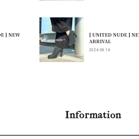
DE ] NEW
[ UNITED NUDE ] N
ARRIVAL
2024.08.14
Information