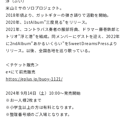
浮（ぶい）
米山ミサのソロプロジェクト。
2018年頃より、ガットギターの弾き語りで活動を開始。
2020年、1stAlbum”三度見る”をリリース。
2021年、コントラバス奏者の服部将典、ドラマー藤巻鉄郎と
トリオ”浮と港”を結成。同メンバーにゲストを迎え、2022年
に2ndAlbum”あかるいくらい”をSweetDreamsPressより
リリース。以後、全国各地を巡り歌っている。
＜チケット販売＞
e+にて前売販売
https://eplus.jp/buoy-1121/
2024年 9月14日（土）10:00～発売開始
※お一人様2枚まで
※小学生以上の方は有料となります。
※整理番号順のご入場となります。