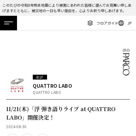
このたびの令和8年熊本地震により被害にあわれた皆様に謹んでお見舞い申しあ
げますとともに、被災地の一日も早い復旧を、心よりお祈り申しあげます。
ENGLISH
フロアガイド
JP
繁体字
ホーム
特集
ニュース
イベント
アクセス
フロアガイド
簡体字
レストラン・カフェ
한국어
施設案内・アクセス
ภาษาไทย
イベント・ポップアップ
日本語
B1F
ニュース
QUATTRO LABO
QUATTRO LABO
特集
TAX FREE
11/21(木)「浮 弾き語りライブ at QUATTRO
LABO」開催決定！
DELIVERY SERVICES
2024-08-30