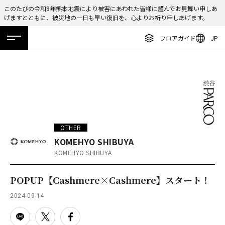
このたびの令和8年熊本地震により被害にあわれた皆様に謹んでお見舞い申しあ
げますとともに、被災地の一日も早い復旧を、心よりお祈り申しあげます。
ENGLISH
フロアガイド
JP
繁体字
ホーム
特集
ニュース
イベント
アクセス
フロアガイド
簡体字
レストラン・カフェ
한국어
施設案内・アクセス
ภาษาไทย
イベント・ポップアップ
日本語
OTHER
ニュース
KOMEHYO SHIBUYA
KOMEHYO SHIBUYA
特集
TAX FREE
POPUP【Cashmere×Cashmere】スタート！
DELIVERY SERVICES
2024-09-14